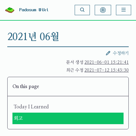
S
k
Padosum Wiki
i
p
t
o
2021년 06월
c
o
n
t
수정하기
e
n
문서 생성
2021-06-01 15:21:41
t
최근 수정
2021-07-12 15:43:30
On this page
Today I Learned
회고