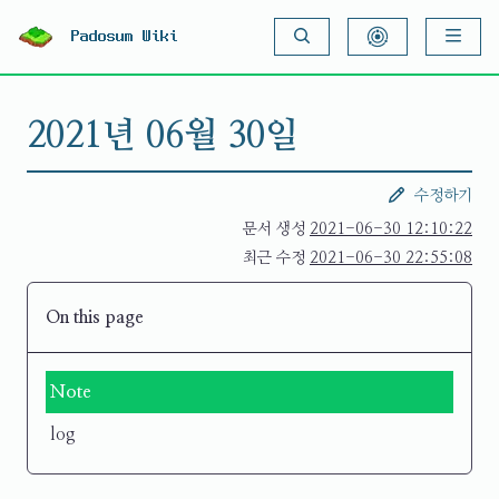
S
k
Padosum Wiki
i
p
t
o
2021년 06월 30일
c
o
n
t
수정하기
e
n
문서 생성
2021-06-30 12:10:22
t
최근 수정
2021-06-30 22:55:08
On this page
Note
log