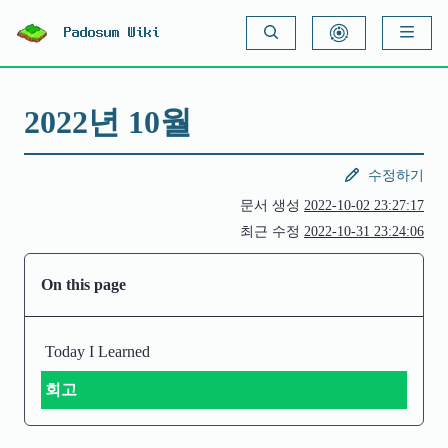
S
k
Padosum Wiki
i
p
t
o
c
2022년 10월
o
n
t
e
수정하기
n
t
문서 생성
2022-10-02 23:27:17
최근 수정
2022-10-31 23:24:06
On this page
Today I Learned
회고