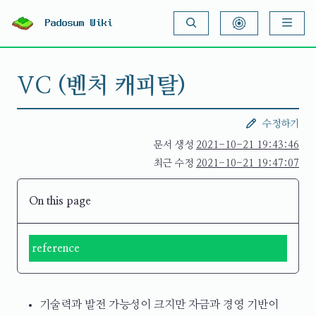
S
k
Padosum Wiki
i
p
t
o
VC (벤처 캐피탈)
c
o
n
t
수정하기
e
n
문서 생성
2021-10-21 19:43:46
t
최근 수정
2021-10-21 19:47:07
On this page
reference
기술력과 발전 가능성이 크지만 자금과 경영 기반이