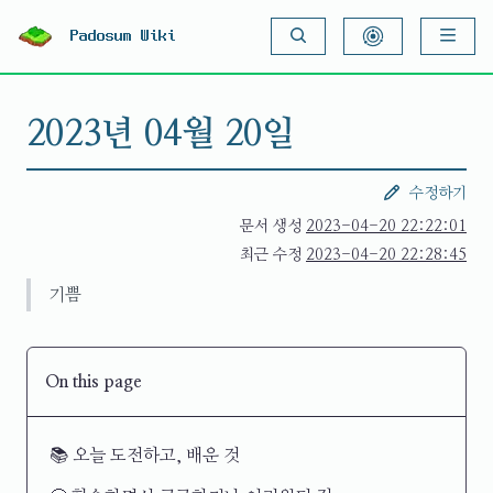
S
k
Padosum Wiki
i
p
t
o
2023년 04월 20일
c
o
n
t
수정하기
e
n
문서 생성
2023-04-20 22:22:01
t
최근 수정
2023-04-20 22:28:45
기쁨
On this page
📚 오늘 도전하고, 배운 것