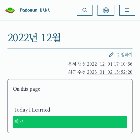
S
k
Padosum Wiki
i
p
t
o
2022년 12월
c
o
n
t
수정하기
e
n
문서 생성
2022-12-01 17:10:56
t
최근 수정
2023-01-02 13:52:20
On this page
Today I Learned
회고