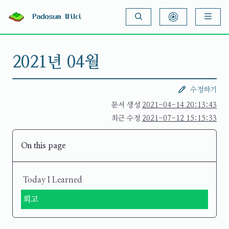
S
k
Padosum Wiki
i
p
t
o
2021년 04월
c
o
n
t
수정하기
e
n
문서 생성
2021-04-14 20:13:43
t
최근 수정
2021-07-12 15:15:33
On this page
Today I Learned
회고